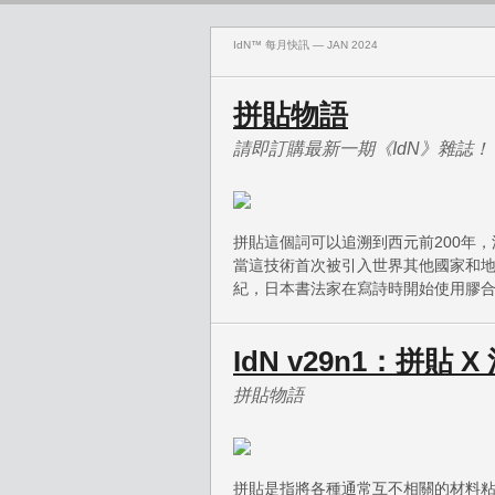
IdN™ 每月快訊 — JAN 2024
拼貼物語
請即訂購最新一期《IdN》雜誌！
拼貼這個詞可以追溯到西元前200年，源
當這技術首次被引入世界其他國家和地
紀，日本書法家在寫詩時開始使用膠
IdN v29n1：拼貼 
拼貼物語
拼貼是指將各種通常互不相關的材料