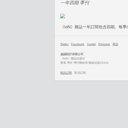
一年四期 季刊
《IdN》雜誌一年訂閱包含四期。每
Twitter
Facebook
Tumblr
Pinterest
商店
協誠設計有限公司
《IdN》雜誌出版社
香港 灣仔 灣仔郵政局 郵政信箱23319
快訊訂閱
取消訂閱