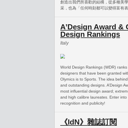
創造出我們所喜歡的結構，從多種美
采，也為「任何時刻都可以變得富有
A’Design Award & 
Design Rankings
Italy
World Design Rankings (WDR) ranks a
designers that have been granted wi
Olymics is to Sports. The idea behind 
and outstanding designs. A’Design Aw
most influential design award; extrem
and high calibre laureates. Enter in
recognition and publicity!
《IdN》雜誌訂閱