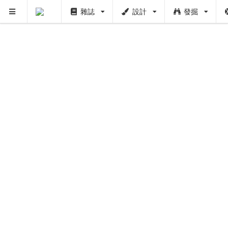
雜誌
設計
發掘