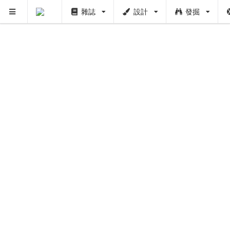
雜誌
設計
發掘