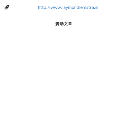
http://www.raymondlemstra.nl
贊助文章