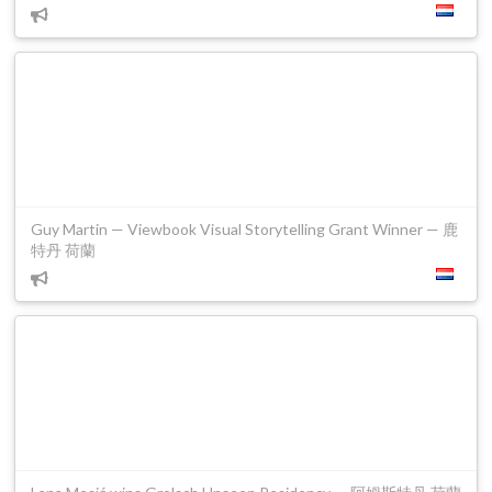
Guy Martin — Viewbook Visual Storytelling Grant Winner — 鹿
特丹 荷蘭