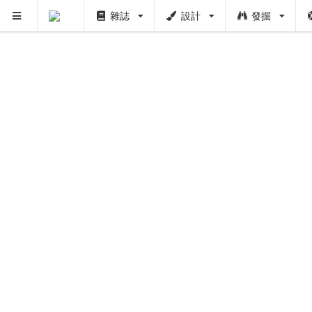
雜誌
設計
發掘