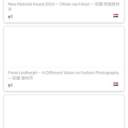
New Material Award 2016 — Olivier van Herpt — 荷蘭 阿姆斯特
丹
Peter Lindbergh — A Different Vision on Fashion Photography
— 荷蘭 鹿特丹