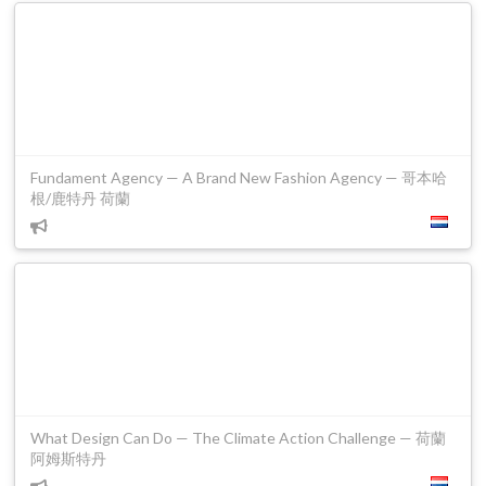
Fundament Agency — A Brand New Fashion Agency — 哥本哈
根/鹿特丹 荷蘭
What Design Can Do — The Climate Action Challenge — 荷蘭
阿姆斯特丹