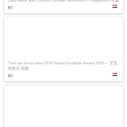
Lana Mesić wins Grolsch Unseen Residency — 阿姆斯特丹 荷蘭
Tom van Soest wins DDA Young Designer Award 2016 — 艾恩
德霍芬 荷蘭