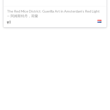
The Red Mice District: Guerilla Art in Amsterdam‘s Red Light
— 阿姆斯特丹，荷蘭