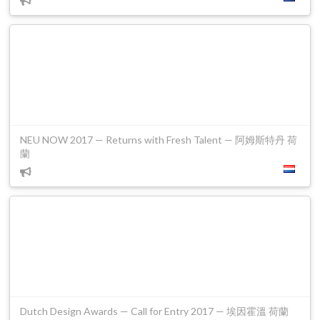
NEU NOW 2017 — Returns with Fresh Talent — 阿姆斯特丹 荷
蘭
Dutch Design Awards — Call for Entry 2017 — 埃因霍溫 荷蘭