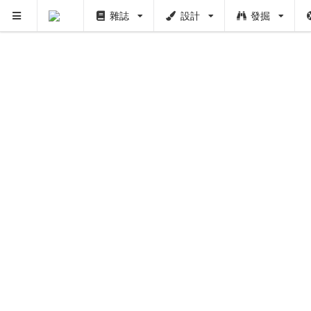
雜誌
設計
發掘