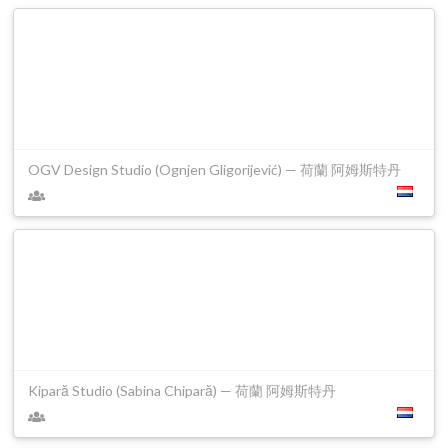
OGV Design Studio (Ognjen Gligorijević) — 荷蘭 阿姆斯特丹
Kipară Studio (Sabina Chipară) — 荷蘭 阿姆斯特丹