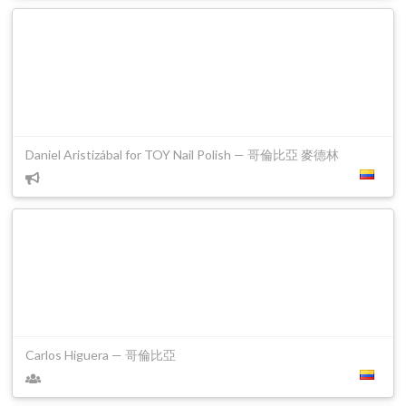
Daniel Aristizábal for TOY Nail Polish — 哥倫比亞 麥德林
Carlos Higuera — 哥倫比亞