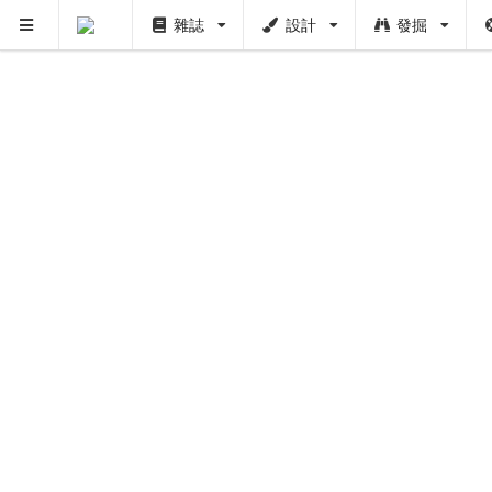
雜誌
設計
發掘