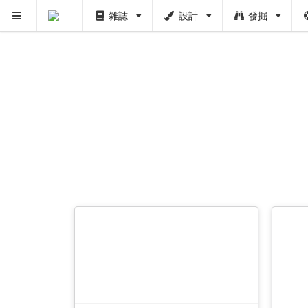
雜誌
設計
發掘