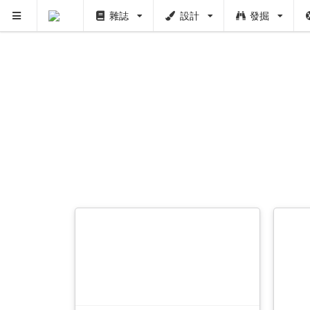
雜誌
設計
發掘