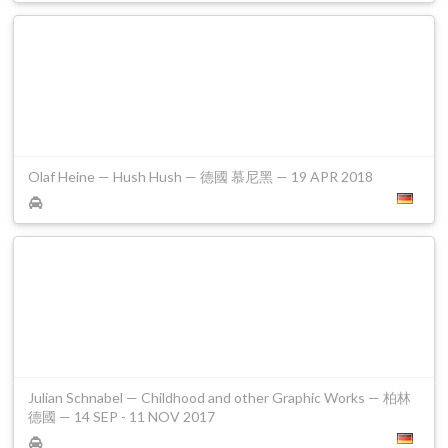
Olaf Heine — Hush Hush — 德國 慕尼黑 — 19 APR 2018
Julian Schnabel — Childhood and other Graphic Works — 柏林
德國 — 14 SEP - 11 NOV 2017