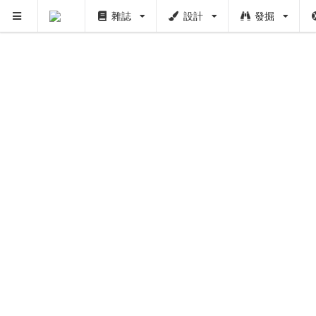
雜誌
設計
發掘