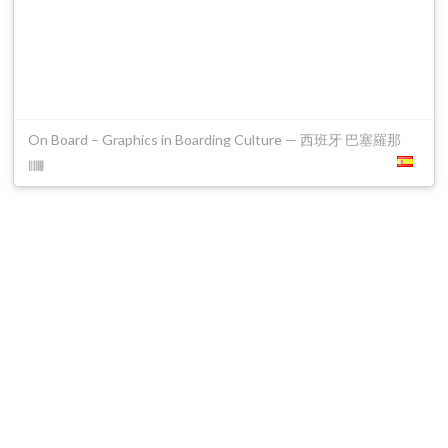
On Board – Graphics in Boarding Culture — 西班牙 巴塞羅那