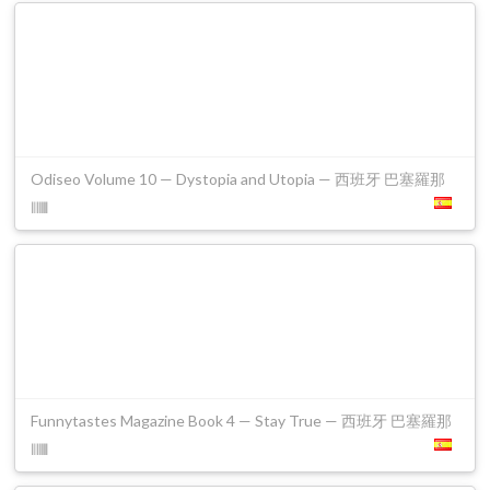
Odiseo Volume 10 — Dystopia and Utopia — 西班牙 巴塞羅那
Funnytastes Magazine Book 4 — Stay True — 西班牙 巴塞羅那