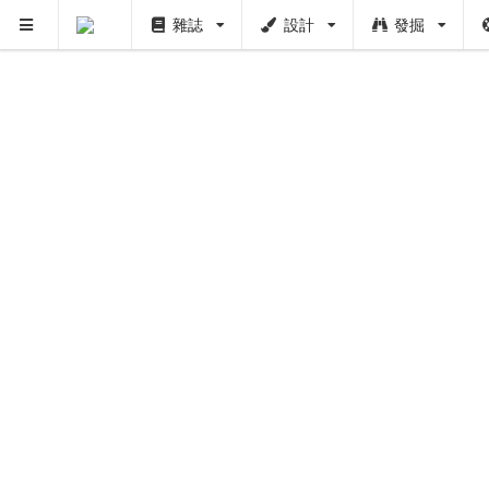
雜誌
設計
發掘