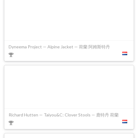
Dyneema Project — Alpine Jacket — 荷蘭 阿姆斯特丹
Richard Hutten — Taiyou&C: Clover Stools — 鹿特丹 荷蘭