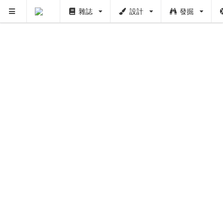
雜誌
設計
發掘