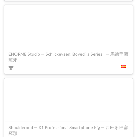
ENORME Studio — Schlickeysen: Bovedilla Series I — 馬德里 西
班牙
Shoulderpod — X1 Professional Smartphone Rig — 西班牙 巴塞
羅那