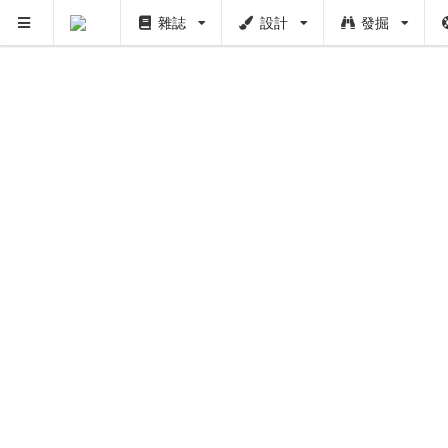
雜誌
設計
發掘